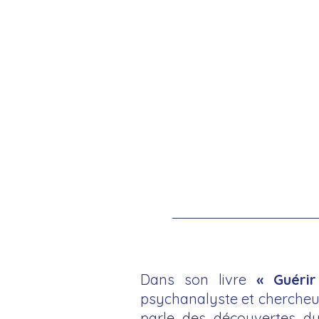
Dans son livre
« Guérir
psychanalyste et chercheur
parle des découvertes du