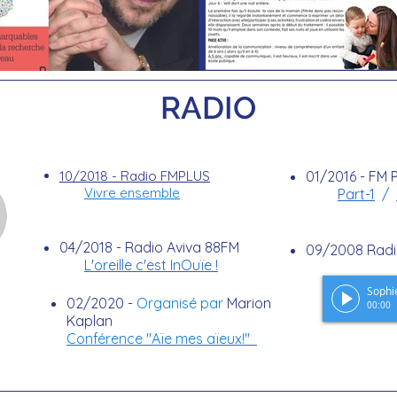
RADIO
10/2018 - Radio FMPLUS
01/2016 - FM 
Vivre ensemble
Part-1
/
04/2018 - Radio Aviva 88FM
09/2008 Radi
L'oreille c'est InOuïe !
02/2020 -
Organisé par
Marion
00:00
Kaplan
Conférence "Aïe mes aïeux!"