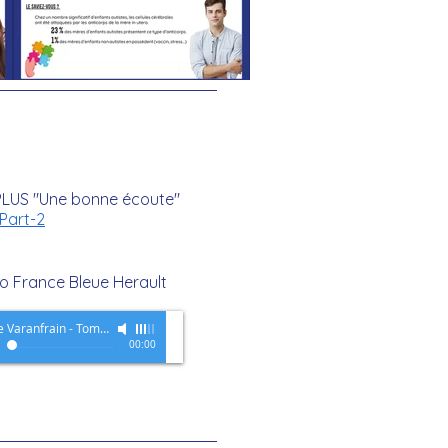
PLUS "Une bonne écoute"
Part-2
o France Bleue Herault
Sophie Varanfrain - Tomatis
-
Radio France Bleue Hérault
00:00