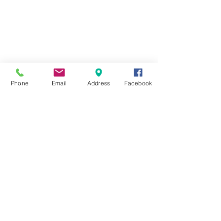
DE
CONCENTRATION
Phone
Email
Address
Facebook
INTERMITTENTS
FEMMES
DU
ENCEINTES
SPECTABLE
-
FORMATION
PROFESSIONNELLE