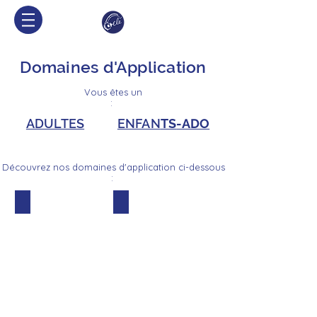
Domaines d'Application
Vous êtes un
:
ADULTES
ENFAN
TS
-ADO
Découvrez nos domaines d'application ci-dessous
:
DIFFICULTÉS
DÉVELOPPEMENT
SCOLAIRES
DES
DYS
CAPACITÉS
COGNITIVES