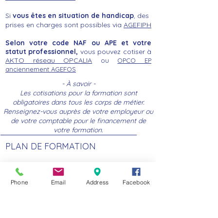
Si
vous êtes en situation de handicap
, des
prises en charges sont possibles via
AGEFIPH
Selon votre code NAF ou APE et votre
statut professionnel
,
vous pouvez cotiser à
AKTO réseau OPCALIA
ou
OPCO EP
anciennement AGEFOS
- À savoir -
Les cotisations pour la formation sont
obligatoires dans tous les corps de métier.
Renseignez-vous auprès de votre employeur ou
de votre comptable pour le financement de
votre formation.
PLAN DE FORMATION
Vous êtes dirigeant, gérant d’une petite
entreprise, commerçant ou à votre compte ?
Phone
Email
Address
Facebook
Sachez que via votre OPCO (auquel vous
cotisez obligatoirement pour la formation),
vous pouvez vous faire financer ou financer