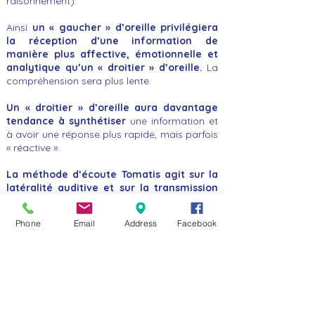
raisonnement).
Ainsi
un « gaucher » d’oreille privilégiera
la réception d’une information de
manière plus affective, émotionnelle et
analytique qu’un « droitier » d’oreille.
La
compréhension sera plus lente.
Un « droitier » d’oreille aura davantage
tendance à synthétiser
une information et
à avoir une réponse plus rapide, mais parfois
« réactive ».
La méthode d’écoute Tomatis agit sur la
latéralité auditive et sur la transmission
de l’information au niveau du cerveau
droit ou gauche.
Phone
Email
Address
Facebook
Une écoute dite « hypersensible » entraîne un
comportement « à fleur de peau », colérique.
La personne prend « tout pour elle » et sur
elle.
La méthode agit sur la qualité d’écoute, la